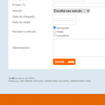
E-mail: (
*
)
Veículo:
Data da chegada:
Data da saída:
Aeroporto
Receber o veículo:
Hotel
Locadora
Observações:
Jati�ca rent a car 2013
Telefones: (82) 98830-7933 (OI) / 99353-3832 (CLARO) / 99948-5628 (TIM)