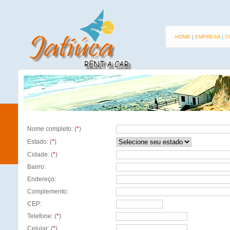
HOME
|
EMPRESA
|
C
Nome completo: (
*
)
Estado: (
*
)
Cidade: (
*
)
Bairro:
Endereço:
Complemento:
CEP:
Telefone: (
*
)
Celular: (
*
)